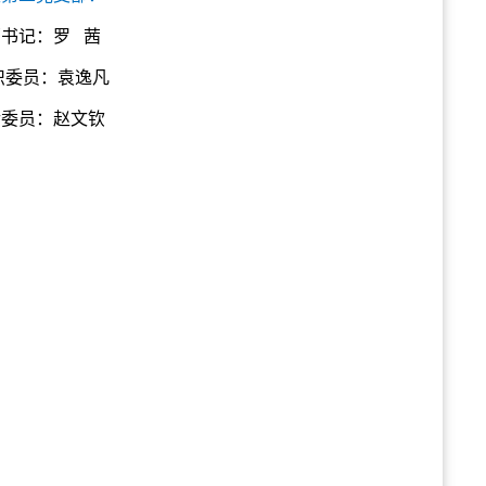
书记：罗 茜
：袁逸凡
赵文钦