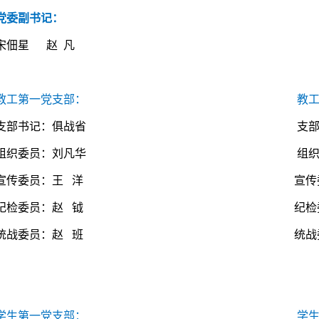
党委副书记：
宋佃星 赵 凡
教工第一党支部：
教
支部书记：
俱战省
支部
组织委员：刘凡华
组织
宣传委员：王 洋
宣传
纪检委员：赵 钺
纪检
统战委员：赵 班
统战
学生第一党支部：
学