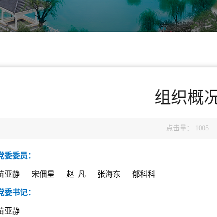
组织概
点击量：
1005
党委委员：
苗亚静 宋佃星
赵 凡
张海东
郁科科
党委书记：
苗亚静