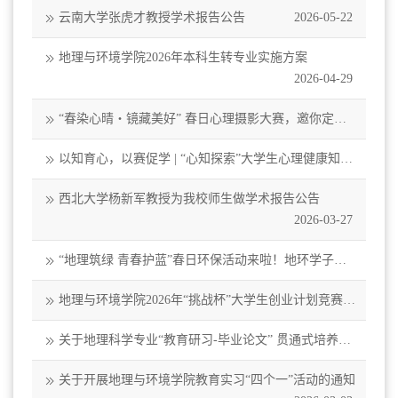
云南大学张虎才教授学术报告公告
2026-05-22
地理与环境学院2026年本科生转专业实施方案
2026-04-29
“春染心晴・镜藏美好” 春日心理摄影大赛，邀你定格
治愈瞬间～
2026-03-31
以知育心，以赛促学 | “心知探索”大学生心理健康知识
竞赛初赛报名开启！
2026-03-27
西北大学杨新军教授为我校师生做学术报告公告
2026-03-27
“地理筑绿 青春护蓝”春日环保活动来啦！地环学子邀
您共护校园生态
2026-03-10
地理与环境学院2026年“挑战杯”大学生创业计划竞赛通
知
2026-03-07
关于地理科学专业“教育研习-毕业论文” 贯通式培养的
通知
2026-03-05
关于开展地理与环境学院教育实习“四个一”活动的通知